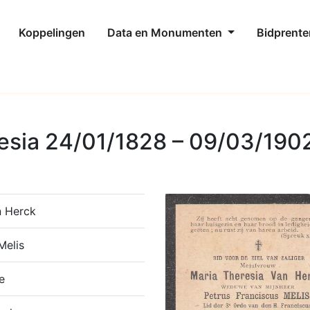
Koppelingen
Data en Monumenten
Bidprente
esia 24/01/1828 – 09/03/190
n Herck
Melis
e