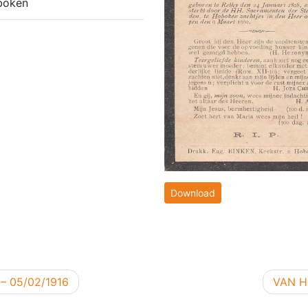
boken
Download
Volgen
– 05/02/1916
VAN H