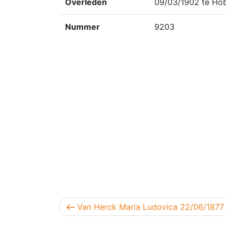
Overleden
09/03/1902 te Ho
Nummer
9203
Berichtnavigatie
Vorig bericht
Van Herck Maria Ludovica 22/06/1877 