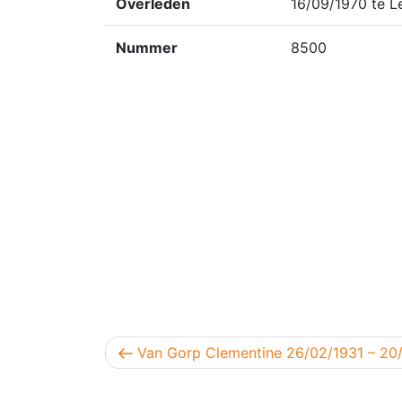
Overleden
16/09/1970 te L
Nummer
8500
Berichtnavigatie
Vorig bericht
Van Gorp Clementine 26/02/1931 – 20