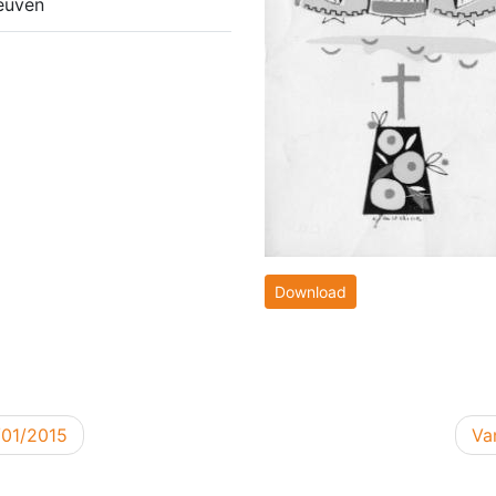
euven
Download
Vo
/01/2015
Va