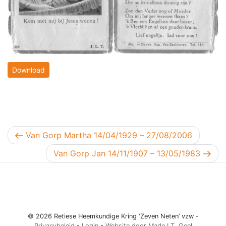
Download
Berichtnavigatie
Vorig bericht
Van Gorp Martha 14/04/1929 – 27/08/2006
Volgend bericht
Van Gorp Jan 14/11/1907 – 13/05/1983
© 2026 Retiese Heemkundige Kring ‘Zeven Neten’ vzw -
Privacybeleid
-
Login
-
Website door Made I.T. Geel