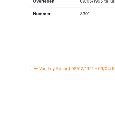
Overleden
09/05/1995 te Kas
Nummer
3301
Berichtnavigatie
Vorig bericht
Van Loy Eduard 08/02/1921 – 09/04/1