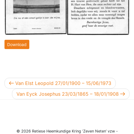
Download
Berichtnavigatie
Vorig bericht
Van Elst Leopold 27/01/1900 – 15/06/1973
Volgend bericht
Van Eyck Josephus 23/03/1865 – 18/01/1908
© 2026 Retiese Heemkundige Kring ‘Zeven Neten’ vzw -