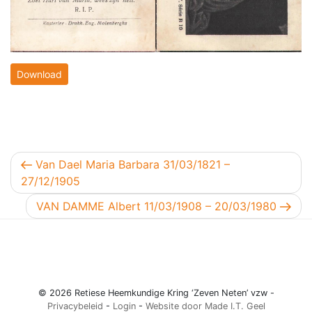
Download
Berichtnavigatie
Vorig bericht
Van Dael Maria Barbara 31/03/1821 –
27/12/1905
Volgend bericht
VAN DAMME Albert 11/03/1908 – 20/03/1980
© 2026 Retiese Heemkundige Kring ‘Zeven Neten’ vzw -
Privacybeleid
-
Login
-
Website door Made I.T. Geel