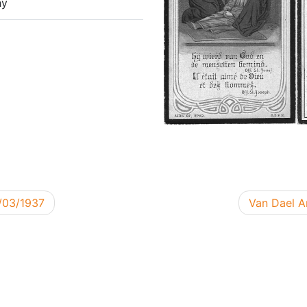
hy
Volgend be
0/03/1937
Van Dael A