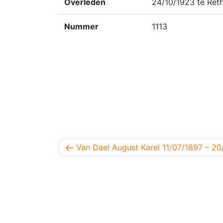
Overleden
24/10/1923 te Ret
Nummer
1113
Berichtnavigatie
Vorig bericht
Van Dael August Karel 11/07/1897 – 2