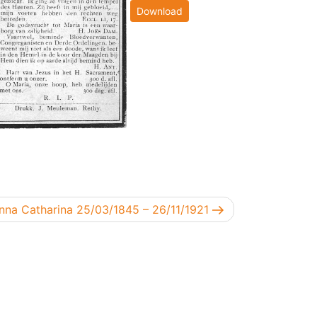
Download
richt
nna Catharina 25/03/1845 – 26/11/1921