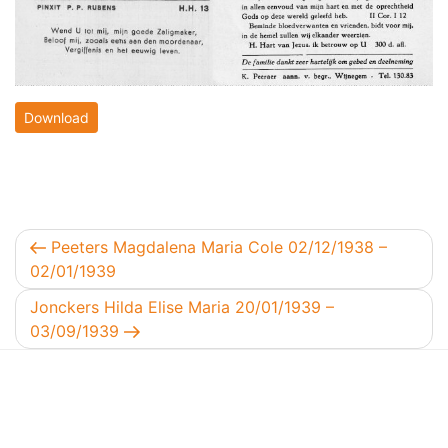
Download
Berichtnavigatie
Vorig bericht
Peeters Magdalena Maria Cole 02/12/1938 –
02/01/1939
Volgend bericht
Jonckers Hilda Elise Maria 20/01/1939 –
03/09/1939