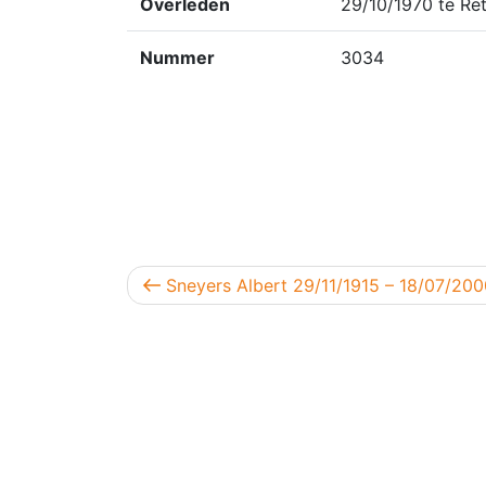
Overleden
29/10/1970 te Ret
Nummer
3034
Berichtnavigatie
Vorig bericht
Sneyers Albert 29/11/1915 – 18/07/200