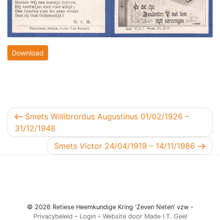
Download
Berichtnavigatie
Vorig bericht
Smets Willibrordus Augustinus 01/02/1926 –
31/12/1948
Volgend bericht
Smets Victor 24/04/1919 – 14/11/1986
© 2026 Retiese Heemkundige Kring ‘Zeven Neten’ vzw -
Privacybeleid
-
Login
-
Website door Made I.T. Geel