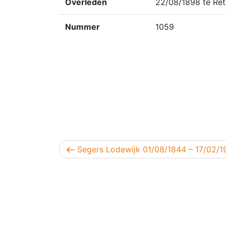
Overleden
22/08/1898 te Re
Nummer
1059
Berichtnavigatie
Vorig bericht
Segers Lodewijk 01/08/1844 – 17/02/1