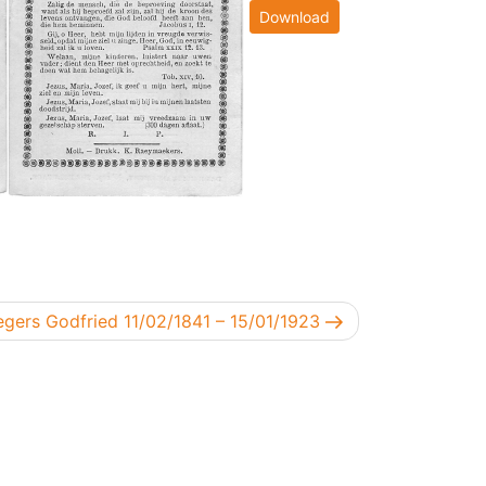
Download
lgend bericht
egers Godfried 11/02/1841 – 15/01/1923