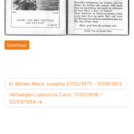
Download
Berichtnavigatie
Vorig bericht
Mollen Maria Josepha 21/02/1870 – 11/09/1953
Volgend bericht
Verhaegen Ludovicus Carol. 11/02/1936 –
02/03/1954