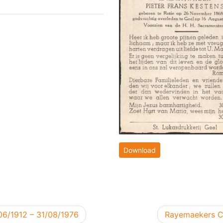
Download
Volgend berich
6/1912 – 31/08/1976
Rayemaekers Co