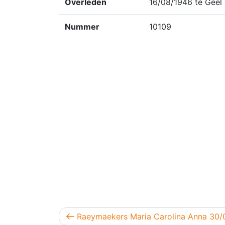
Overleden
16/08/1946 te Geel
Nummer
10109
Berichtnavigatie
Vorig bericht
Raeymaekers Maria Carolina Anna 30/0