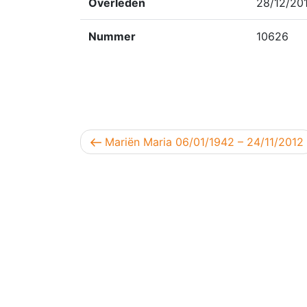
Overleden
28/12/20
Nummer
10626
Berichtnavigatie
Vorig bericht
Mariën Maria 06/01/1942 – 24/11/2012