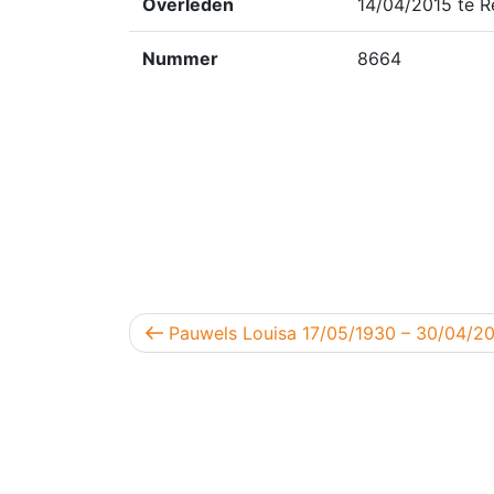
Overleden
14/04/2015 te R
Nummer
8664
Berichtnavigatie
Vorig bericht
Pauwels Louisa 17/05/1930 – 30/04/2