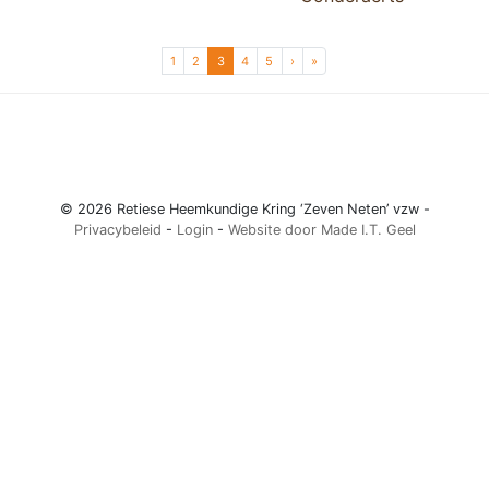
Page navigation
Page
Page
Current Page
Page
Page
1
2
3
4
5
›
»
© 2026 Retiese Heemkundige Kring ‘Zeven Neten’ vzw -
Privacybeleid
-
Login
-
Website door Made I.T. Geel