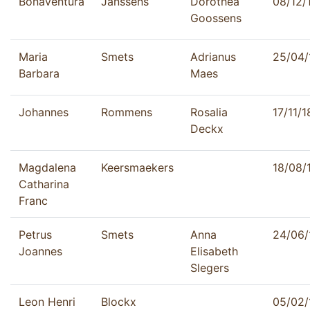
Bonaventura
Janssens
Dorothea
08/12/
Goossens
Maria
Smets
Adrianus
25/04/
Barbara
Maes
Johannes
Rommens
Rosalia
17/11/
Deckx
Magdalena
Keersmaekers
18/08/
Catharina
Franc
Petrus
Smets
Anna
24/06/
Joannes
Elisabeth
Slegers
Leon Henri
Blockx
05/02/