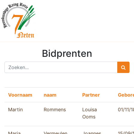
Bidprenten
Voornaam
naam
Partner
Gebor
Martin
Rommens
Louisa
01/11/
Ooms
Maria
Vermeulen
Joannes
15/09/