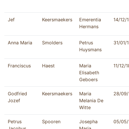
Jef
Keersmaekers
Emerentia
14/12/
Hermans
Anna Maria
Smolders
Petrus
31/01/
Huysmans
Franciscus
Haest
Maria
11/12/
Elisabeth
Geboers
Godfried
Keersmaekers
Maria
28/09/
Jozef
Melania De
Witte
Petrus
Spooren
Josepha
05/05/
Jacobus
Maria