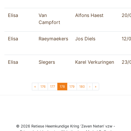
Elisa
Van
Alfons Haest
20/
Campfort
Elisa
Raeymaekers
Jos Diels
12/
Elisa
Slegers
Karel Verkuringen
23/
Page navigation
Page
Page
Current Page
Page
Page
«
176
177
178
179
180
›
»
© 2026 Retiese Heemkundige Kring ‘Zeven Neten’ vzw -