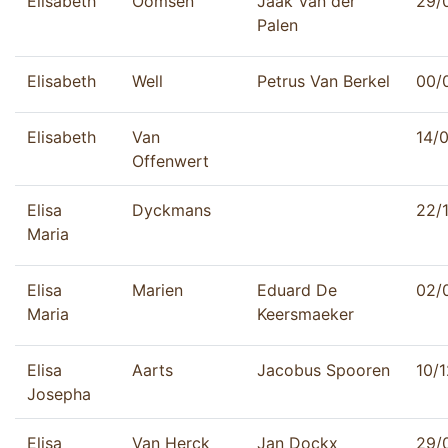
Elisabeth
Oomsen
Jaak Van der
29/
Palen
Elisabeth
Well
Petrus Van Berkel
00/
Elisabeth
Van
14/
Offenwert
Elisa
Dyckmans
22/
Maria
Elisa
Marien
Eduard De
02/
Maria
Keersmaeker
Elisa
Aarts
Jacobus Spooren
10/
Josepha
Elisa
Van Herck
Jan Dockx
29/