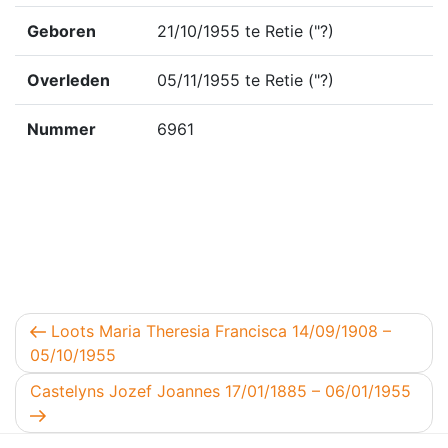
Geboren
21/10/1955 te Retie ("?)
Overleden
05/11/1955 te Retie ("?)
Nummer
6961
Berichtnavigatie
Vorig bericht
Loots Maria Theresia Francisca 14/09/1908 –
05/10/1955
Volgend bericht
Castelyns Jozef Joannes 17/01/1885 – 06/01/1955