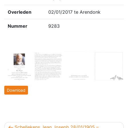
Overleden
02/01/2017 te Arendonk
Nummer
9283
Download
Berichtnavigatie
Vorig bericht
Schellekens Jean Joseph 28/01/1905 –