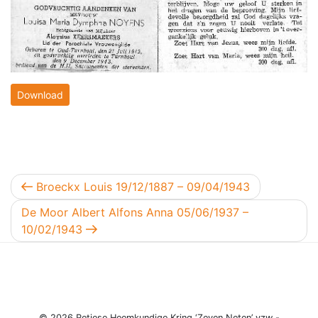
Download
Berichtnavigatie
Vorig bericht
Broeckx Louis 19/12/1887 – 09/04/1943
Volgend bericht
De Moor Albert Alfons Anna 05/06/1937 –
10/02/1943
© 2026 Retiese Heemkundige Kring ‘Zeven Neten’ vzw -