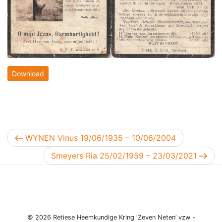
Download
Berichtnavigatie
Vorig bericht
WYNEN Vinus 19/06/1935 – 10/06/2004
Volgend bericht
Smeyers Ria 25/02/1959 – 23/03/2021
© 2026 Retiese Heemkundige Kring ‘Zeven Neten’ vzw -