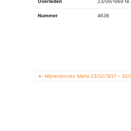
Overleden
23/09/1969 te 
Nummer
4638
Berichtnavigatie
Vorig bericht
Mijnendonckx Maria 03/02/1937 – 30/