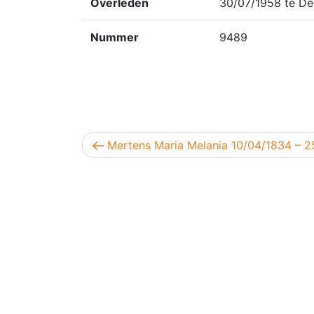
Overleden
30/07/1958 te De
Nummer
9489
Berichtnavigatie
Vorig bericht
Mertens Maria Melania 10/04/1834 – 2