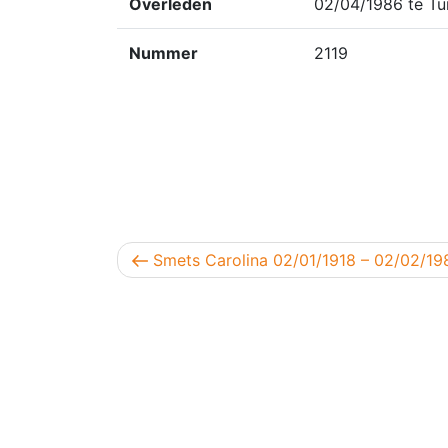
Overleden
02/04/1986 te Tu
Nummer
2119
Berichtnavigatie
Vorig bericht
Smets Carolina 02/01/1918 – 02/02/19