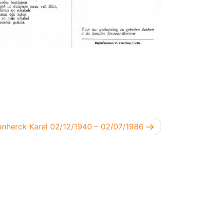
lgend bericht
anherck Karel 02/12/1940 – 02/07/1986