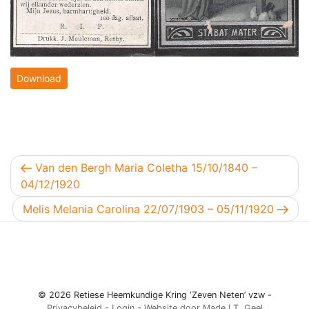
Download
Berichtnavigatie
Vorig bericht
Van den Bergh Maria Coletha 15/10/1840 –
04/12/1920
Volgend bericht
Melis Melania Carolina 22/07/1903 – 05/11/1920
© 2026 Retiese Heemkundige Kring ‘Zeven Neten’ vzw -
Privacybeleid
-
Login
-
Website door Made I.T. Geel