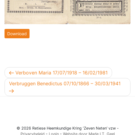
Download
Berichtnavigatie
Vorig bericht
Verboven Maria 17/07/1918 – 16/02/1981
Volgend bericht
Verbruggen Benedictus 07/10/1866 – 30/03/1941
© 2026 Retiese Heemkundige Kring ‘Zeven Neten’ vzw -
Privacybeleid
-
Login
-
Website door Made I.T. Geel