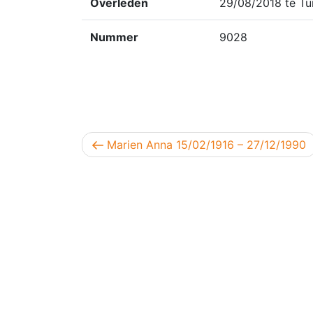
Overleden
29/08/2018 te Tu
Nummer
9028
Berichtnavigatie
Vorig bericht
Marien Anna 15/02/1916 – 27/12/1990