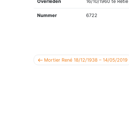
Overleden
16/10/1960 te Retie
Nummer
6722
Berichtnavigatie
Vorig bericht
Mortier René 18/12/1938 – 14/05/2019