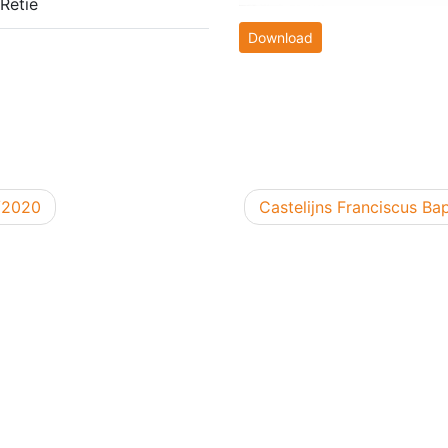
Retie
Download
Volgend bericht
/2020
Castelijns Franciscus B