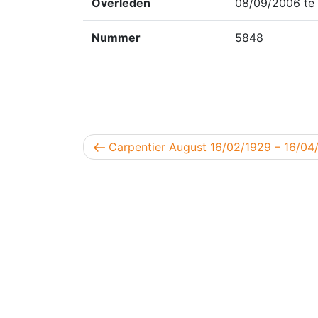
Overleden
08/09/2006 te 
Nummer
5848
Berichtnavigatie
Vorig bericht
Carpentier August 16/02/1929 – 16/04