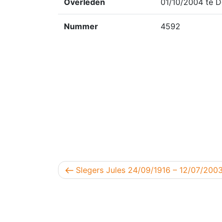
Overleden
01/10/2004 te D
Nummer
4592
Berichtnavigatie
Vorig bericht
Slegers Jules 24/09/1916 – 12/07/200