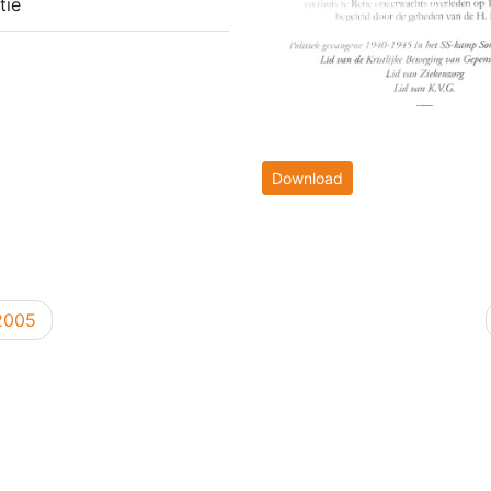
tie
Download
2005