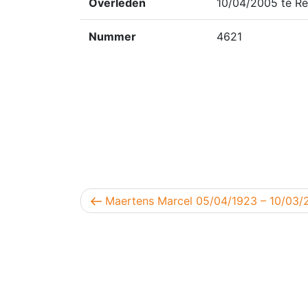
Overleden
10/04/2005 te Re
Nummer
4621
Berichtnavigatie
Vorig bericht
Maertens Marcel 05/04/1923 – 10/03/