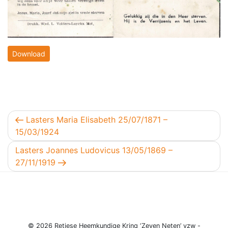
Download
Berichtnavigatie
Vorig bericht
Lasters Maria Elisabeth 25/07/1871 –
15/03/1924
Volgend bericht
Lasters Joannes Ludovicus 13/05/1869 –
27/11/1919
© 2026 Retiese Heemkundige Kring ‘Zeven Neten’ vzw -