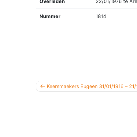
Overleden
22/01/1976 te Ar
Nummer
1814
Berichtnavigatie
Vorig bericht
Keersmaekers Eugeen 31/01/1916 – 21/