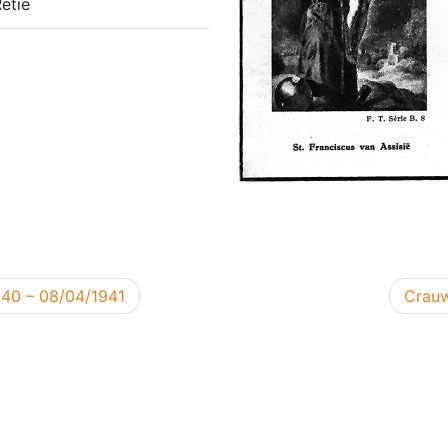
etie
Volge
940 – 08/04/1941
Crauw