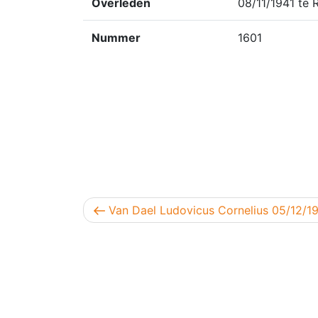
Overleden
08/11/1941 te R
Nummer
1601
Berichtnavigatie
Vorig bericht
Van Dael Ludovicus Cornelius 05/12/1