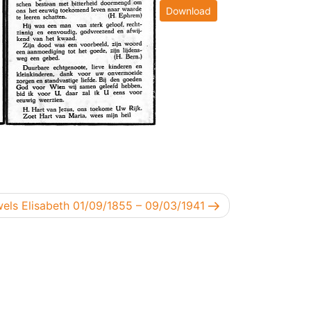
Download
nd bericht
els Elisabeth 01/09/1855 – 09/03/1941