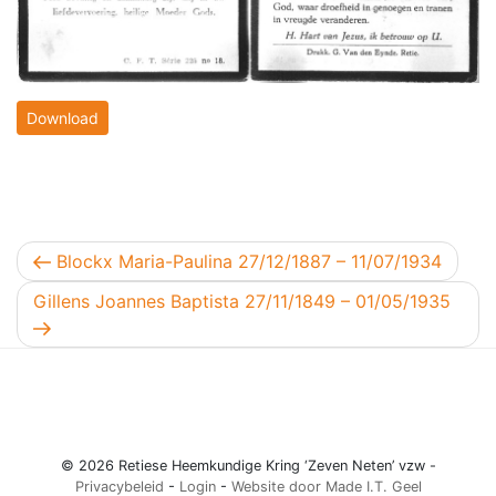
Download
Berichtnavigatie
Vorig bericht
Blockx Maria-Paulina 27/12/1887 – 11/07/1934
Volgend bericht
Gillens Joannes Baptista 27/11/1849 – 01/05/1935
© 2026 Retiese Heemkundige Kring ‘Zeven Neten’ vzw -
Privacybeleid
-
Login
-
Website door Made I.T. Geel