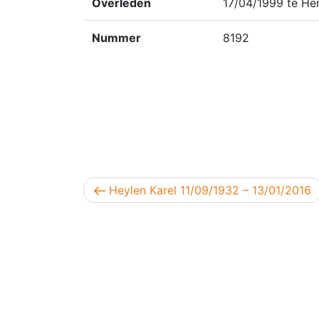
Overleden
17/04/1999 te Her
Nummer
8192
Berichtnavigatie
Vorig bericht
Heylen Karel 11/09/1932 – 13/01/2016