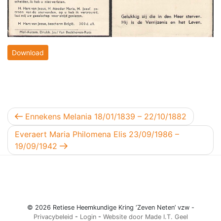
Download
Berichtnavigatie
Vorig bericht
Ennekens Melania 18/01/1839 – 22/10/1882
Volgend bericht
Everaert Maria Philomena Elis 23/09/1986 –
19/09/1942
© 2026 Retiese Heemkundige Kring ‘Zeven Neten’ vzw -
Privacybeleid
-
Login
-
Website door Made I.T. Geel