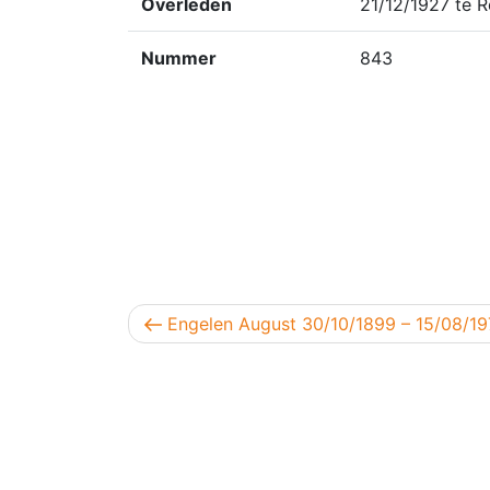
Overleden
21/12/1927 te R
Nummer
843
Berichtnavigatie
Vorig bericht
Engelen August 30/10/1899 – 15/08/1