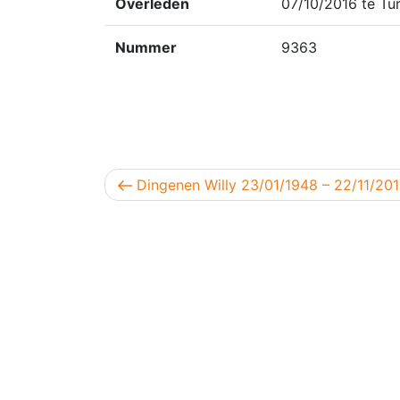
Overleden
07/10/2016 te Tu
Nummer
9363
Berichtnavigatie
Vorig bericht
Dingenen Willy 23/01/1948 – 22/11/20