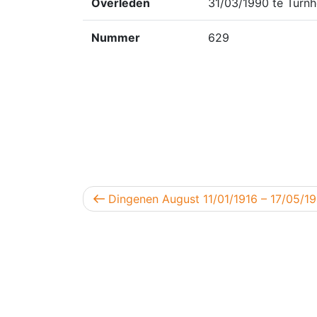
Overleden
31/03/1990 te Turnh
Nummer
629
Berichtnavigatie
Vorig bericht
Dingenen August 11/01/1916 – 17/05/1