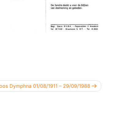
gend bericht
Joos Dymphna 01/08/1911 – 29/09/1988