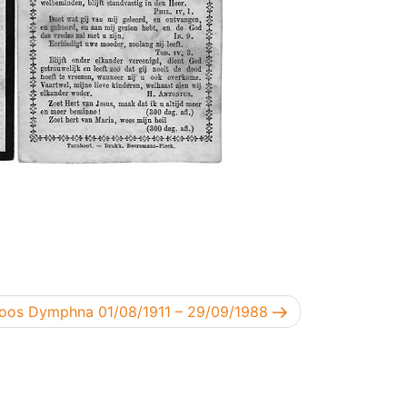
gend bericht
Joos Dymphna 01/08/1911 – 29/09/1988