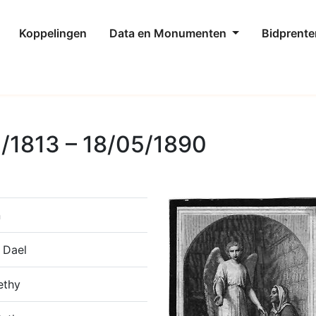
Koppelingen
Data en Monumenten
Bidprente
1/1813 – 18/05/1890
n
 Dael
ethy