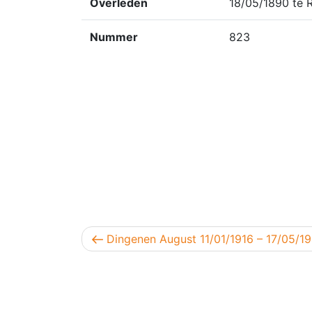
Overleden
18/05/1890 te 
Nummer
823
Berichtnavigatie
Vorig bericht
Dingenen August 11/01/1916 – 17/05/1