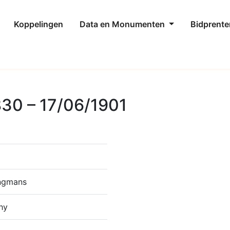
Koppelingen
Data en Monumenten
Bidprente
830 – 17/06/1901
ngmans
hy