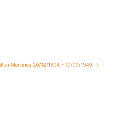
olgend bericht
illen Martinus 20/12/1894 – 19/09/1949