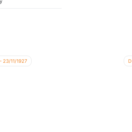
hy
V
– 23/11/1927
D