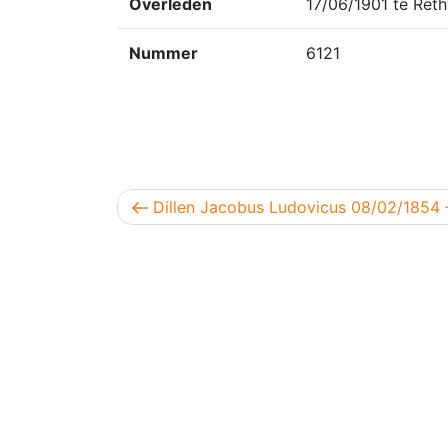
Overleden
17/06/1901 te Ret
Nummer
6121
Berichtnavigatie
Vorig bericht
Dillen Jacobus Ludovicus 08/02/1854 