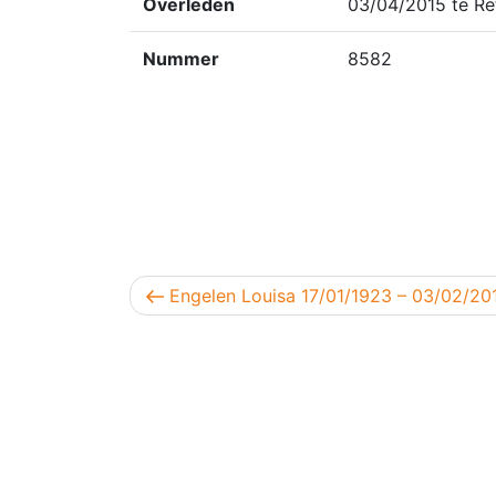
Overleden
03/04/2015 te Re
Nummer
8582
Berichtnavigatie
Vorig bericht
Engelen Louisa 17/01/1923 – 03/02/20