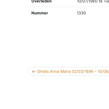
Overleden
10/07/1960 te Tu
Nummer
1330
Berichtnavigatie
Vorig bericht
Smets Anna Maria 02/03/1896 – 10/06