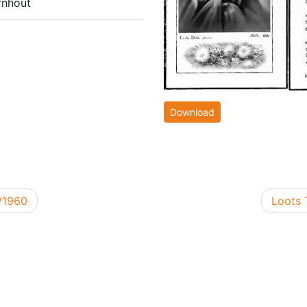
rnhout
Download
Volgen
/1960
Loots 