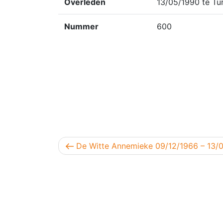
Overleden
13/05/1990 te Tu
Nummer
600
Berichtnavigatie
Vorig bericht
De Witte Annemieke 09/12/1966 – 13/