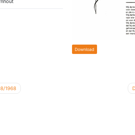
rnhout
Download
V
08/1968
D