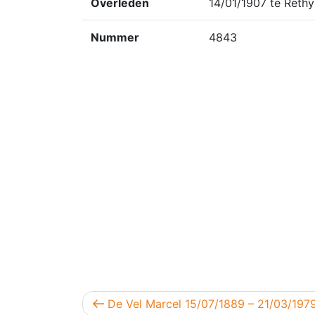
Overleden
14/01/1907 te Rethy
Nummer
4843
Berichtnavigatie
Vorig bericht
De Vel Marcel 15/07/1889 – 21/03/197