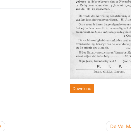
Download
Volgend b
9
De Vel M