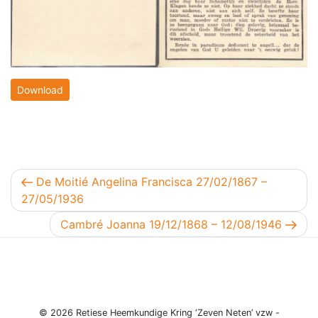
Download
Berichtnavigatie
Vorig bericht
De Moitié Angelina Francisca 27/02/1867 –
27/05/1936
Volgend bericht
Cambré Joanna 19/12/1868 – 12/08/1946
© 2026 Retiese Heemkundige Kring ‘Zeven Neten’ vzw -