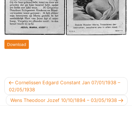
Download
Berichtnavigatie
Vorig bericht
Cornelissen Edgard Constant Jan 07/01/1938 –
02/05/1938
Volgend bericht
Wens Theodoor Jozef 10/10/1894 – 03/05/1938