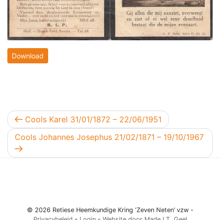
Download
Berichtnavigatie
Vorig bericht
Cools Karel 31/01/1872 – 22/06/1951
Volgend bericht
Cools Johannes Josephus 21/02/1871 – 19/10/1967
© 2026 Retiese Heemkundige Kring ‘Zeven Neten’ vzw -
Privacybeleid
-
Login
-
Website door Made I.T. Geel