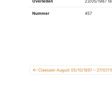
Overleden
23/05/1987 te
Nummer
457
Berichtnavigatie
Vorig bericht
Claessen August 05/10/1897 – 27/07/1